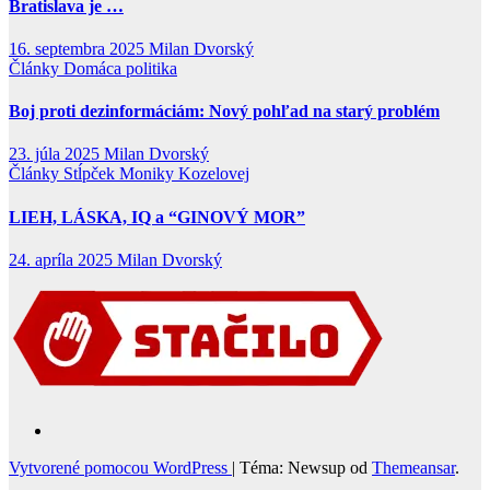
Bratislava je …
16. septembra 2025
Milan Dvorský
Články
Domáca politika
Boj proti dezinformáciám: Nový pohľad na starý problém
23. júla 2025
Milan Dvorský
Články
Stĺpček Moniky Kozelovej
LIEH, LÁSKA, IQ a “GINOVÝ MOR”
24. apríla 2025
Milan Dvorský
Vytvorené pomocou WordPress
|
Téma: Newsup od
Themeansar
.