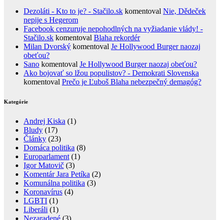
Dezoláti - Kto to je? - Stačilo.sk
komentoval
Nie, Dědeček
nepije s Hegerom
Facebook cenzuruje nepohodlných na vyžiadanie vlády! -
Stačilo.sk
komentoval
Blaha rekordér
Milan Dvorský
komentoval
Je Hollywood Burger naozaj
obeťou?
Sano
komentoval
Je Hollywood Burger naozaj obeťou?
Ako bojovať so lžou populistov? - Demokrati Slovenska
komentoval
Prečo je Ľuboš Blaha nebezpečný demagóg?
Kategórie
Andrej Kiska
(1)
Bludy
(17)
Články
(23)
Domáca politika
(8)
Europarlament
(1)
Igor Matovič
(3)
Komentár Jara Petíka
(2)
Komunálna politika
(3)
Koronavírus
(4)
LGBTI
(1)
Liberáli
(1)
Nezaradené
(3)