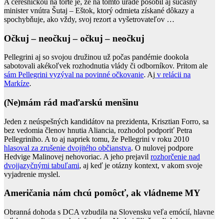
A čerešničkou na torte je, že na tomto úrade pôsobil aj súčasný
minister vnútra Šutaj – Eštok, ktorý odmieta získané dôkazy a
spochybňuje, ako vždy, svoj rezort a vyšetrovateľov …
Očkuj – neočkuj – očkuj – neočkuj
Pellegrini aj so svojou družinou už počas pandémie dookola
sabotovali akékoľvek rozhodnutia vlády či odborníkov. Pritom ale
sám Pellegrini vyzýval na povinné očkovanie
. Aj
v relácii na
Markíze
.
(Ne)mám rád maďarskú menšinu
Jeden z neúspešných kandidátov na prezidenta, Krisztian Forro, sa
bez vedomia členov hnutia Aliancia, rozhodol podporiť Petra
Pellegriniho. A to aj napriek tomu, že Pellegrini v roku 2010
hlasoval za zrušenie dvojitého občianstva
. O nulovej podpore
Hedvige Malinovej nehovoriac. A jeho prejavil
rozhorčenie nad
dvojjazyčnými tabuľami
, aj keď je otázny kontext, v akom svoje
vyjadrenie myslel.
Američania nám chcú pomôcť, ak vládneme MY
Obranná dohoda s DCA vzbudila na Slovensku veľa emócií, hlavne