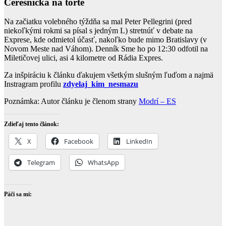
Čerešňička na torte
Na začiatku volebného týždňa sa mal Peter Pellegrini (pred
niekoľkými rokmi sa písal s jedným L) stretnúť v debate na
Exprese, kde odmietol účasť, nakoľko bude mimo Bratislavy (v
Novom Meste nad Váhom). Denník Sme ho po 12:30 odfotil na
Miletičovej ulici, asi 4 kilometre od Rádia Expres.
Za inšpiráciu k článku ďakujem všetkým slušným ľuďom a najmä
Instragram profilu
zdyelaj_kim_nesmazu
Poznámka: Autor článku je členom strany
Modrí – ES
Zdieľaj tento článok:
X
Facebook
LinkedIn
Telegram
WhatsApp
Páči sa mi: