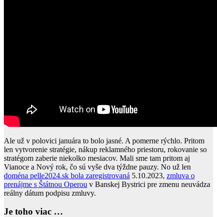
Ale už v polovici januára to bolo jasné. A pomerne rýchlo. Pritom
len vytvorenie stratégie, nákup reklamného priestoru, rokovanie so
stratégom zaberie niekolko mesiacov. Mali sme tam pritom aj
Vianoce a Nový rok, čo sú vyše dva týždne pauzy. No už len
doména pelle2024.sk bola zaregistrovaná
5.10.2023,
zmluva o
prenájme s Štátnou Operou
v Banskej Bystrici pre zmenu neuvádza
reálny dátum podpisu zmluvy.
Je toho viac …