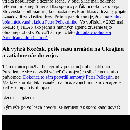
vďaka populistom a dezinfo scéne. V obci Sliač mali dokonca
referendum k nej, Smer a Hlas spolu s parťákmi dokonca oblepili
Slovensko s billboardmi, kde poslancov, ktorí hlasovali za jej prijatie
označovali za vlastizradcov. Pritom paradoxom je, že daná
zmluva
bola iniciovaná vládou Petra Pellegriniho
. Vo voľbách v 2023 mal
SMER aj HLAS ako jednu z hlavných agiend zrušenie tejto
obrannej dohody. Po voľbách je už táto
dohoda v pohode a
Američania dobrí kamoši
…
Ak vyhrá Korčok, pošle našu armádu na Ukrajinu
a zatiahne nás do vojny
Túto mantru používa Pellegrini v poslednej dobe s obľubou.
Prezident je síce najvyšší veliteľ Ozbrojených síl, ale nemá túto
právomoc.
Dokonca to sám potvrdil samotný Peter Pellegrini
na
Markíze a urobil tak neznalého z Fica, svojich ministrov a aj seba,
keď v kampani tvrdí opak.
Idzem – nejdzem
Kým ešte po voľbách hovoril, že nemieni tak skoro kandidovať: