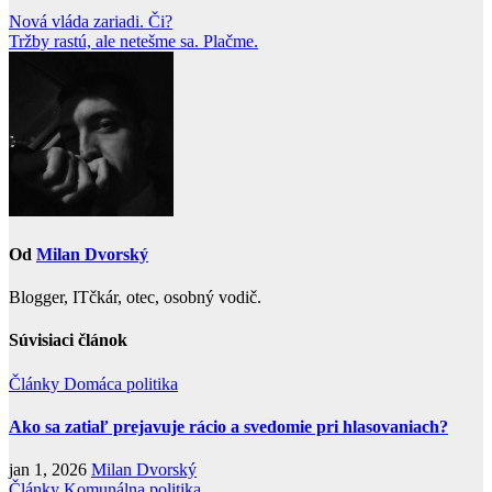
Navigácia
Nová vláda zariadi. Či?
Tržby rastú, ale netešme sa. Plačme.
v
článku
Od
Milan Dvorský
Blogger, ITčkár, otec, osobný vodič.
Súvisiaci článok
Články
Domáca politika
Ako sa zatiaľ prejavuje rácio a svedomie pri hlasovaniach?
jan 1, 2026
Milan Dvorský
Články
Komunálna politika