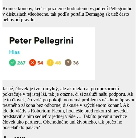
Koniec koncov, keď si pozrieme hodnotenie vyjadrení Pellegriniho
v diskusiách všeobecne, tak podľa portálu Demagóg.sk tiež často
nehovorí pravdu.
Jasné, človek je tvor omylný, ale ak niekto aj po upozornení
pokračuje v tej istej lži, tak je otázne, či si zaslúži našu podporu. Ak
je to človek, čo volá po pokoji, no nemá problém s násilnou úpravou
trestného zákona bez odbornej diskusie v zrýchlenom konaní. Ak
ide do vlády s Robertom Ficom, hoci ešte pred rokom si nevedel
predstaviť s ním sedieť v jednej vláde … Takúto povahu nechce
človek ako partnera. Obchodného ani životného, tak prečo ho
posielať do paláca?