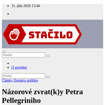
Prejsť
31. júla 2026
13:46
na
obsah
Stacilo.sk
Bojujeme proti bludom
O projekte
Články
Domáca politika
Názorové zvrat(k)y Petra
Pellegriniho