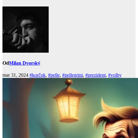
Od
Milan Dvorský
mar 31, 2024
#korčok
,
#pelle
,
#pellegrini
,
#prezident
,
#volby