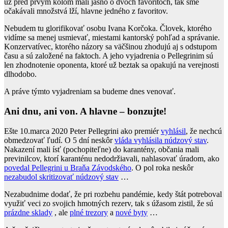
už pred prvým kolom mali jasno o dvoch favoritoch, tak sme
očakávali množstvá lží, hlavne jedného z favoritov.
Nebudem tu glorifikovať osobu Ivana Korčoka. Človek, ktorého
vidíme sa menej usmievať, miestami kantorský pohľad a správanie.
Konzervatívec, ktorého názory sa väčšinou zhodujú aj s odstupom
času a sú založené na faktoch. A jeho vyjadrenia o Pellegrinim sú
len zhodnotenie oponenta, ktoré už beztak sa opakujú na verejnosti
dlhodobo.
A práve týmto vyjadreniam sa budeme dnes venovať.
Ani dnu, ani von. A hlavne – bonzujte!
Ešte 10.marca 2020 Peter Pellegrini ako premiér
vyhlásil
, že nechcú
obmedzovať ľudí. O 5 dní neskôr
vláda vyhlásila núdzový stav
.
Nakazení mali ísť (pochopiteľne) do karantény, občania mali
previnilcov, ktorí karanténu nedodržiavali, nahlasovať úradom, ako
povedal Pellegrini u Braňa Závodského
. O pol roka neskôr
nezabudol skritizovať núdzový stav
…
Nezabudnime dodať, že pri rozbehu pandémie, kedy štát potreboval
využiť veci zo svojich hmotných rezerv, tak s úžasom zistil, že sú
prázdne sklady
, ale
plné trezory
a
nové byty
…