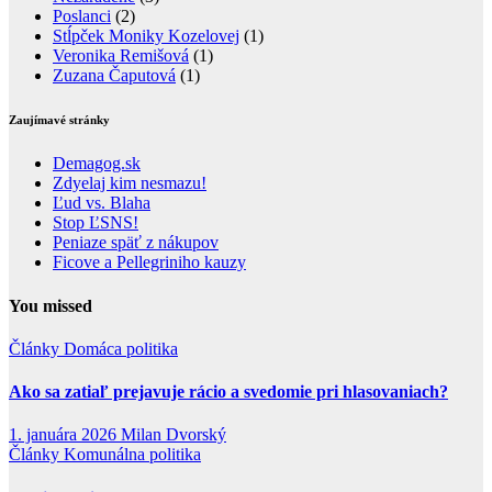
Poslanci
(2)
Stĺpček Moniky Kozelovej
(1)
Veronika Remišová
(1)
Zuzana Čaputová
(1)
Zaujímavé stránky
Demagog.sk
Zdyelaj kim nesmazu!
Ľud vs. Blaha
Stop ĽSNS!
Peniaze späť z nákupov
Ficove a Pellegriniho kauzy
You missed
Články
Domáca politika
Ako sa zatiaľ prejavuje rácio a svedomie pri hlasovaniach?
1. januára 2026
Milan Dvorský
Články
Komunálna politika