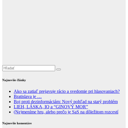
Najnovšie články
Ako sa zatiaľ prejavuje rácio a svedomie pri hlasovaniach?
Bratislava je …
Boj proti dezinformáciám: Nový pohľad na starý problém
LIEH, LÁSKA, IQ a “GINOVÝ MOR”
(Ne)meníme hru, alebo prečo je SaS na dôležitom rozcestí
Najnovšie komentáre