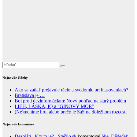
Najnovšie články
Ako sa zatiaľ prejavuje rácio a svedomie pri hlasovaniach?
Bratislava je …
Boj proti dezinformáciám: Nový pohľad na starý problém
LIEH, LÁSKA, IQ a “GINOVÝ MOR”
(Ne)meníme hru, alebo prečo je SaS na dôležitom rozcestí
Najnovšie komentáre
Dezoláti - Kto to je? - Stačilo.sk
komentoval
Nie, Dědeček