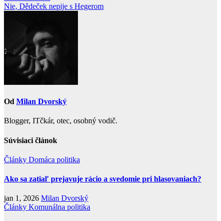
Nie, Dědeček nepije s Hegerom
v
článku
Od
Milan Dvorský
Blogger, ITčkár, otec, osobný vodič.
Súvisiaci článok
Články
Domáca politika
Ako sa zatiaľ prejavuje rácio a svedomie pri hlasovaniach?
jan 1, 2026
Milan Dvorský
Články
Komunálna politika