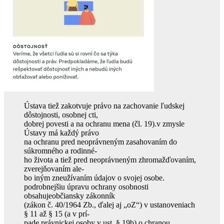
Ústava tiež zakotvuje právo na zachovanie ľudskej
dôstojnosti, osobnej cti,
dobrej povesti a na ochranu mena (čl. 19).
v
zmysle
Ústavy má každý právo
na ochranu pred neoprávneným zasahovaním do
súkromného a rodinné-
ho života a tiež pred neoprávneným zhromažďovaním,
zverejňovaním ale-
bo iným zneužívaním údajov o svojej osobe.
p
odrobnejšiu úpravu ochrany osobnosti
obsahuje
o
bčiansky zákonník
(zákon č. 40/1964 Zb., ďalej aj „
o
Z“) v ustanoveniach
§ 11 až § 15 (a v prí-
pade právnickej osoby v ust. § 19b).
o
chranou