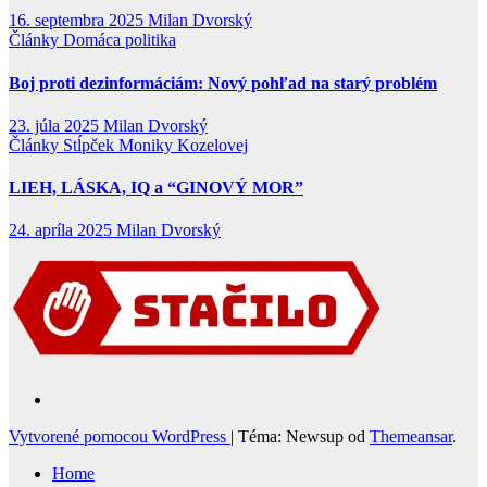
16. septembra 2025
Milan Dvorský
Články
Domáca politika
Boj proti dezinformáciám: Nový pohľad na starý problém
23. júla 2025
Milan Dvorský
Články
Stĺpček Moniky Kozelovej
LIEH, LÁSKA, IQ a “GINOVÝ MOR”
24. apríla 2025
Milan Dvorský
Vytvorené pomocou WordPress
|
Téma: Newsup od
Themeansar
.
Home