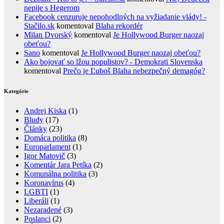
nepije s Hegerom
Facebook cenzuruje nepohodlných na vyžiadanie vlády! -
Stačilo.sk
komentoval
Blaha rekordér
Milan Dvorský
komentoval
Je Hollywood Burger naozaj
obeťou?
Sano
komentoval
Je Hollywood Burger naozaj obeťou?
Ako bojovať so lžou populistov? - Demokrati Slovenska
komentoval
Prečo je Ľuboš Blaha nebezpečný demagóg?
Kategórie
Andrej Kiska
(1)
Bludy
(17)
Články
(23)
Domáca politika
(8)
Europarlament
(1)
Igor Matovič
(3)
Komentár Jara Petíka
(2)
Komunálna politika
(3)
Koronavírus
(4)
LGBTI
(1)
Liberáli
(1)
Nezaradené
(3)
Poslanci
(2)