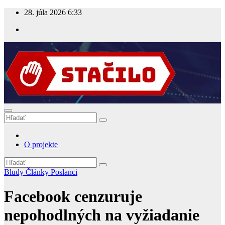
Prejsť
28. júla 2026
6:33
na
obsah
Stacilo.sk
Bojujeme proti bludom
O projekte
Bludy
Články
Poslanci
Facebook cenzuruje
nepohodlných na vyžiadanie