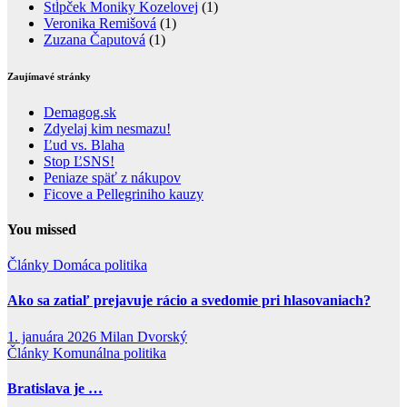
Stĺpček Moniky Kozelovej
(1)
Veronika Remišová
(1)
Zuzana Čaputová
(1)
Zaujímavé stránky
Demagog.sk
Zdyelaj kim nesmazu!
Ľud vs. Blaha
Stop ĽSNS!
Peniaze späť z nákupov
Ficove a Pellegriniho kauzy
You missed
Články
Domáca politika
Ako sa zatiaľ prejavuje rácio a svedomie pri hlasovaniach?
1. januára 2026
Milan Dvorský
Články
Komunálna politika
Bratislava je …