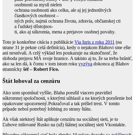
osobnosti sa myslí nielen
ochrana osobnosti ako celku, ale aj jej jednotlivých
čiastkových osobnost –
ných práv, najmä ochrana života, zdravia, občianskej cti
a ľudskej dôstojnos-
ti, ako aj súkromia, mena a prejavov osobnej povahy.
Toto je konkrétne citácia z publikácie
Via Iuris z roku 2011
(na
strane 31 je pekne celá definícia), kedy o nejakom Blahovi sme ešte
ani nesnívali. A celý výklad len poukazuje na skutočnosť, že
sloboda prejavu MÁ svoje hranice. A takisto aj to, že sa treba brániť,
ako sa len dá, k čomu v tom istom roku
vyzýva
dokonca aj Blahov
strannícky
šéf – Robert Fico.
Štát loboval za cenzúru
Ako som spomínal vyššie, Blaha porušil viacero pravidiel
súkromnej spoločnosti, s ktorými súhlasil a na ktorých porušenie bol
opakovane upozornený.Pokračoval a tak prišiel trest. V tomto
prípade nebol potrebný lobbing zo strany štátu.
Ak však niektorý štát aplikuje cenzúru na sociálnej sieti, je to
Ľubove milované Rusko na (už) štátnej sociálnej sieti Vkontakte.
Pôvodne súkromná sieť bola zhruba 10 rokov dozadu
za zvláštnych