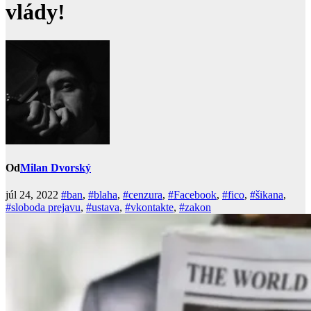
vlády!
Od
Milan Dvorský
júl 24, 2022
#ban
,
#blaha
,
#cenzura
,
#Facebook
,
#fico
,
#šikana
,
#sloboda prejavu
,
#ustava
,
#vkontakte
,
#zakon