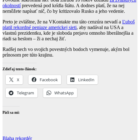
okolností
prevedená pod krídla štátu. A dodnes platí, že na nej
nemôžete napísať nič, čo by kritizovalo Rusko a jeho vedenie.
Preto je zvláštne, že na VKontakte mu táto cenzúra nevadí a
Ľuboš
platil rekordné peniaze americkej sieti
, aby nadával na USA a
vlastnú prezidentku, kde je sloboda prejavu omnoho liberálnejšia a
riadi sa heslom – ži a nechaj žiť.
Radšej nech vo svojich povestných bodoch vymenuje, akým bol
prínosom pre túto krajinu.
Zdieľaj tento článok:
X
Facebook
LinkedIn
Telegram
WhatsApp
Páči sa mi:
Navigácia
Blaha rekordér