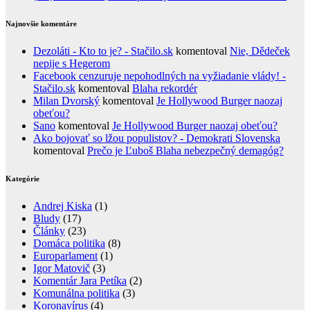
Najnovšie komentáre
Dezoláti - Kto to je? - Stačilo.sk
komentoval
Nie, Dědeček
nepije s Hegerom
Facebook cenzuruje nepohodlných na vyžiadanie vlády! -
Stačilo.sk
komentoval
Blaha rekordér
Milan Dvorský
komentoval
Je Hollywood Burger naozaj
obeťou?
Sano
komentoval
Je Hollywood Burger naozaj obeťou?
Ako bojovať so lžou populistov? - Demokrati Slovenska
komentoval
Prečo je Ľuboš Blaha nebezpečný demagóg?
Kategórie
Andrej Kiska
(1)
Bludy
(17)
Články
(23)
Domáca politika
(8)
Europarlament
(1)
Igor Matovič
(3)
Komentár Jara Petíka
(2)
Komunálna politika
(3)
Koronavírus
(4)