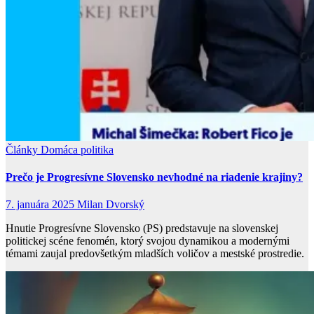
Články
Domáca politika
Prečo je Progresívne Slovensko nevhodné na riadenie krajiny?
7. januára 2025
Milan Dvorský
Hnutie Progresívne Slovensko (PS) predstavuje na slovenskej
politickej scéne fenomén, ktorý svojou dynamikou a modernými
témami zaujal predovšetkým mladších voličov a mestské prostredie.