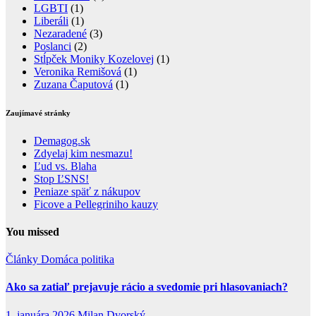
LGBTI
(1)
Liberáli
(1)
Nezaradené
(3)
Poslanci
(2)
Stĺpček Moniky Kozelovej
(1)
Veronika Remišová
(1)
Zuzana Čaputová
(1)
Zaujímavé stránky
Demagog.sk
Zdyelaj kim nesmazu!
Ľud vs. Blaha
Stop ĽSNS!
Peniaze späť z nákupov
Ficove a Pellegriniho kauzy
You missed
Články
Domáca politika
Ako sa zatiaľ prejavuje rácio a svedomie pri hlasovaniach?
1. januára 2026
Milan Dvorský