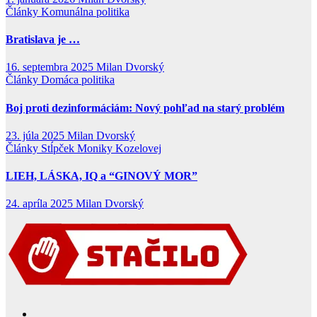
Články
Komunálna politika
Bratislava je …
16. septembra 2025
Milan Dvorský
Články
Domáca politika
Boj proti dezinformáciám: Nový pohľad na starý problém
23. júla 2025
Milan Dvorský
Články
Stĺpček Moniky Kozelovej
LIEH, LÁSKA, IQ a “GINOVÝ MOR”
24. apríla 2025
Milan Dvorský