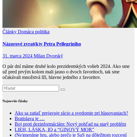
Články
Domáca politika
Názorové zvrat(k)y Petra Pellegriniho
31. marca 2024
Milan Dvorský
O pár dní máme druhé kolo prezidentských volieb 2024. Ako sme
už pred prvým kolom mali jasno o dvoch favoritoch, tak sme
očakávali množstvá lží, hlavne jedného z favoritov.
Najnovšie články
Ako sa zatiaľ prejavuje rácio a svedomie pri hlasovaniach?
Bratislava je …
Boj proti dezinformáciám: Nový pohľad na starý problém
LIEH, LÁSKA, IQ a “GINOVÝ MOR”
(Ne)meníme hru, alebo prečo je SaS na dôležitom rozcestí