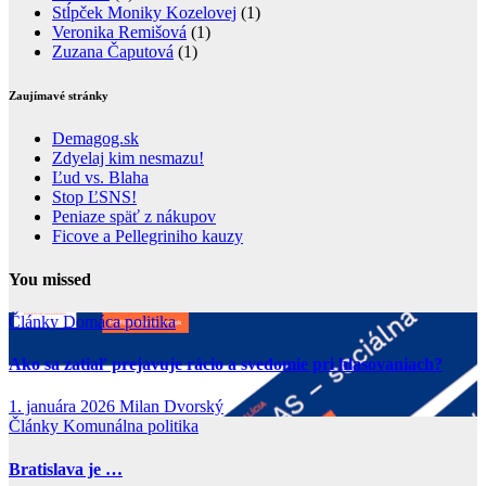
Stĺpček Moniky Kozelovej
(1)
Veronika Remišová
(1)
Zuzana Čaputová
(1)
Zaujímavé stránky
Demagog.sk
Zdyelaj kim nesmazu!
Ľud vs. Blaha
Stop ĽSNS!
Peniaze späť z nákupov
Ficove a Pellegriniho kauzy
You missed
Články
Domáca politika
Ako sa zatiaľ prejavuje rácio a svedomie pri hlasovaniach?
1. januára 2026
Milan Dvorský
Články
Komunálna politika
Bratislava je …