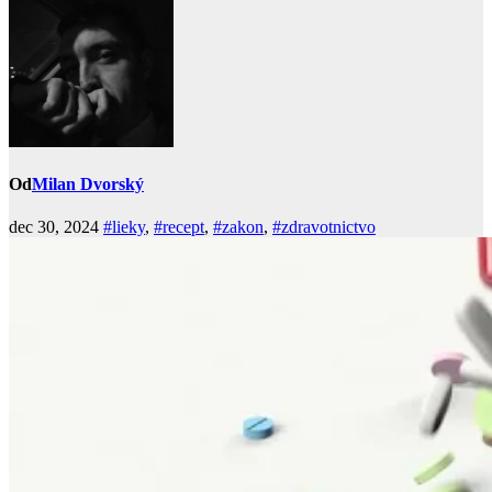
Od
Milan Dvorský
dec 30, 2024
#lieky
,
#recept
,
#zakon
,
#zdravotnictvo