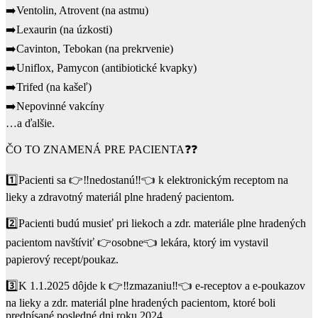
➡️Ventolin, Atrovent (na astmu)
➡️Lexaurin (na úzkosti)
➡️Cavinton, Tebokan (na prekrvenie)
➡️Uniflox, Pamycon (antibiotické kvapky)
➡️Trifed (na kašeľ)
➡️Nepovinné vakcíny
…a ďalšie.
ČO TO ZNAMENÁ PRE PACIENTA❓❓
1️⃣Pacienti sa 👉‼️nedostanú‼️👈 k elektronickým receptom na
lieky a zdravotný materiál plne hradený pacientom.
2️⃣Pacienti budú musieť pri liekoch a zdr. materiále plne hradených
pacientom navštíviť 👉osobne👈 lekára, ktorý im vystavil
papierový recept/poukaz.
3️⃣K 1.1.2025 dôjde k 👉‼️zmazaniu‼️👈 e-receptov a e-poukazov
na lieky a zdr. materiál plne hradených pacientom, ktoré boli
predpísané posledné dni roku 2024.