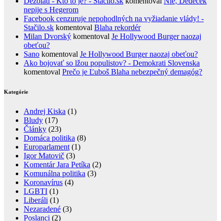
Dezoláti - Kto to je? - Stačilo.sk
komentoval
Nie, Dědeček
nepije s Hegerom
Facebook cenzuruje nepohodlných na vyžiadanie vlády! -
Stačilo.sk
komentoval
Blaha rekordér
Milan Dvorský
komentoval
Je Hollywood Burger naozaj
obeťou?
Sano
komentoval
Je Hollywood Burger naozaj obeťou?
Ako bojovať so lžou populistov? - Demokrati Slovenska
komentoval
Prečo je Ľuboš Blaha nebezpečný demagóg?
Kategórie
Andrej Kiska
(1)
Bludy
(17)
Články
(23)
Domáca politika
(8)
Europarlament
(1)
Igor Matovič
(3)
Komentár Jara Petíka
(2)
Komunálna politika
(3)
Koronavírus
(4)
LGBTI
(1)
Liberáli
(1)
Nezaradené
(3)
Poslanci
(2)