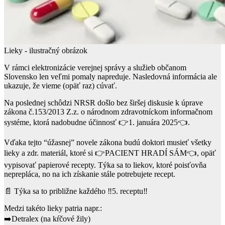
Lieky - ilustračný obrázok
V rámci elektronizácie verejnej správy a služieb občanom
Slovensko len veľmi pomaly napreduje. Nasledovná informácia ale
ukazuje, že vieme (opäť raz) cúvať.
Na poslednej schôdzi NRSR došlo bez širšej diskusie k úprave
zákona č.153/2013 Z.z. o národnom zdravotníckom informačnom
systéme, ktorá nadobudne účinnosť 👉1. januára 2025👈.
Vďaka tejto “úžasnej” novele zákona budú doktori musieť všetky
lieky a zdr. materiál, ktoré si 👉PACIENT HRADÍ SÁM👈, opäť
vypisovať papierové recepty. Týka sa to liekov, ktoré poisťovňa
neprepláca, no na ich získanie stále potrebujete recept.
📄 Týka sa to približne každého ‼️5. receptu‼️
Medzi takéto lieky patria napr.:
➡️Detralex (na kŕčové žily)