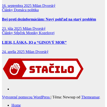
16. septembra 2025
Milan Dvorský
Články
Domáca politika
Boj proti dezinformáciám: Nový pohľad na starý problém
23. júla 2025
Milan Dvorský
Články
Stĺpček Moniky Kozelovej
LIEH, LÁSKA, IQ a “GINOVÝ MOR”
24. apríla 2025
Milan Dvorský
Vytvorené pomocou WordPress
|
Téma: Newsup od
Themeansar
.
Home