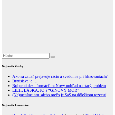
Najnovšie články
Ako sa zatiaľ prejavuje rácio a svedomie pri hlasovaniach?
Bratislava je …
Boj proti dezinformáciám: Nový pohľad na starý problém
LIEH, LÁSKA, IQ a “GINOVÝ MOR”
(Ne)meníme hru, alebo prečo je SaS na dôležitom rozcestí
Najnovšie komentáre