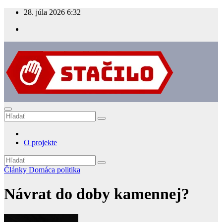
Prejsť
28. júla 2026
6:32
na
obsah
Stacilo.sk
Bojujeme proti bludom
O projekte
Články
Domáca politika
Návrat do doby kamennej?