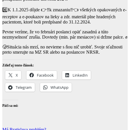
4️⃣K 1.1.2025 dôjde 👉‼️k zmazaniu‼️👈 všetkých opakovaných e-
receptov a e-poukazov na lieky a zdr. materiál plne hradených
pacientom, ktoré boli predpísané do 31.12.2024.
Pevne veríme, že vo februári poslanci opäť zasadnú a túto
nezmyselnosť zrušia. Dovtedy (min. pár mesiacov) si držme palce. ✊
🥲Situácia nás mrzí, no nevieme s ňou nič urobiť. Svoje sťažnosti
preto smerujte na MZ SR alebo na poslancov NRSR.
Zdieľaj tento článok:
X
Facebook
LinkedIn
Telegram
WhatsApp
Páči sa mi:
Má Bratislava problém?