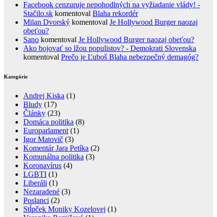
Facebook cenzuruje nepohodlných na vyžiadanie vlády! -
Stačilo.sk
komentoval
Blaha rekordér
Milan Dvorský
komentoval
Je Hollywood Burger naozaj
obeťou?
Sano
komentoval
Je Hollywood Burger naozaj obeťou?
Ako bojovať so lžou populistov? - Demokrati Slovenska
komentoval
Prečo je Ľuboš Blaha nebezpečný demagóg?
Kategórie
Andrej Kiska
(1)
Bludy
(17)
Články
(23)
Domáca politika
(8)
Europarlament
(1)
Igor Matovič
(3)
Komentár Jara Petíka
(2)
Komunálna politika
(3)
Koronavírus
(4)
LGBTI
(1)
Liberáli
(1)
Nezaradené
(3)
Poslanci
(2)
Stĺpček Moniky Kozelovej
(1)