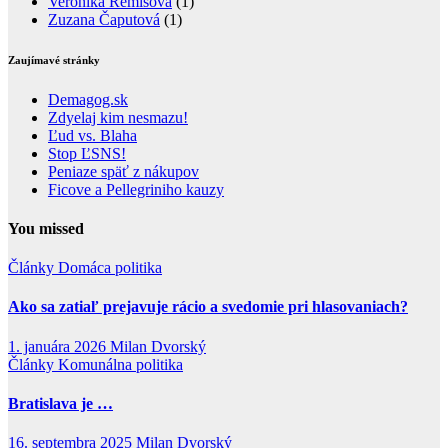
Veronika Remišová
(1)
Zuzana Čaputová
(1)
Zaujímavé stránky
Demagog.sk
Zdyelaj kim nesmazu!
Ľud vs. Blaha
Stop ĽSNS!
Peniaze späť z nákupov
Ficove a Pellegriniho kauzy
You missed
Články
Domáca politika
Ako sa zatiaľ prejavuje rácio a svedomie pri hlasovaniach?
1. januára 2026
Milan Dvorský
Články
Komunálna politika
Bratislava je …
16. septembra 2025
Milan Dvorský