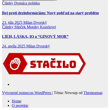
Články
Domáca politika
Boj proti dezinformáciám: Nový pohľad na starý problém
23. júla 2025
Milan Dvorský
Články
Stĺpček Moniky Kozelovej
LIEH, LÁSKA, IQ a “GINOVÝ MOR”
24. apríla 2025
Milan Dvorský
Vytvorené pomocou WordPress
|
Téma: Newsup od
Themeansar
.
Home
O projekte