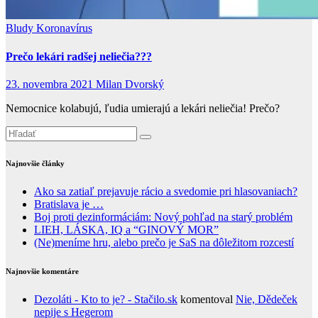
Bludy
Koronavírus
Prečo lekári radšej neliečia???
23. novembra 2021
Milan Dvorský
Nemocnice kolabujú, ľudia umierajú a lekári neliečia! Prečo?
Najnovšie články
Ako sa zatiaľ prejavuje rácio a svedomie pri hlasovaniach?
Bratislava je …
Boj proti dezinformáciám: Nový pohľad na starý problém
LIEH, LÁSKA, IQ a “GINOVÝ MOR”
(Ne)meníme hru, alebo prečo je SaS na dôležitom rozcestí
Najnovšie komentáre
Dezoláti - Kto to je? - Stačilo.sk
komentoval
Nie, Dědeček
nepije s Hegerom