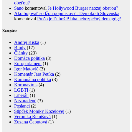
obeťou?
Sano
komentoval
Je Hollywood Burger naozaj obeťou?
Ako bojovať so lžou populistov? - Demokrati Slovenska
komentoval
Prečo je Ľuboš Blaha nebezpečný demagóg?
Kategórie
Andrej Kiska
(1)
Bludy
(17)
Články
(23)
Domáca politika
(8)
Europarlament
(1)
Igor Matovič
(3)
Komentár Jara Petíka
(2)
Komunálna politika
(3)
Koronavírus
(4)
LGBTI
(1)
Liberáli
(1)
Nezaradené
(3)
Poslanci
(2)
Stĺpček Moniky Kozelovej
(1)
Veronika Remišová
(1)
Zuzana Čaputová
(1)