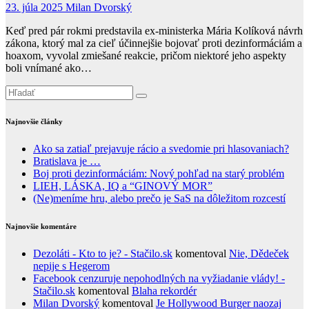
23. júla 2025
Milan Dvorský
Keď pred pár rokmi predstavila ex-ministerka Mária Kolíková návrh
zákona, ktorý mal za cieľ účinnejšie bojovať proti dezinformáciám a
hoaxom, vyvolal zmiešané reakcie, pričom niektoré jeho aspekty
boli vnímané ako…
Najnovšie články
Ako sa zatiaľ prejavuje rácio a svedomie pri hlasovaniach?
Bratislava je …
Boj proti dezinformáciám: Nový pohľad na starý problém
LIEH, LÁSKA, IQ a “GINOVÝ MOR”
(Ne)meníme hru, alebo prečo je SaS na dôležitom rozcestí
Najnovšie komentáre
Dezoláti - Kto to je? - Stačilo.sk
komentoval
Nie, Dědeček
nepije s Hegerom
Facebook cenzuruje nepohodlných na vyžiadanie vlády! -
Stačilo.sk
komentoval
Blaha rekordér
Milan Dvorský
komentoval
Je Hollywood Burger naozaj