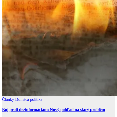
Články
Domáca politika
Boj proti dezinformáciám: Nový pohľad na starý problém