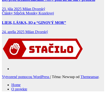
23. júla 2025
Milan Dvorský
Články
Stĺpček Moniky Kozelovej
LIEH, LÁSKA, IQ a “GINOVÝ MOR”
24. apríla 2025
Milan Dvorský
Vytvorené pomocou WordPress
|
Téma: Newsup od
Themeansar
.
Home
O projekte