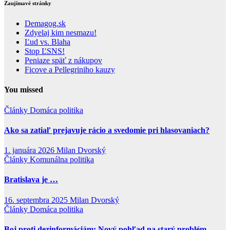
Zaujímavé stránky
Demagog.sk
Zdyelaj kim nesmazu!
Ľud vs. Blaha
Stop ĽSNS!
Peniaze späť z nákupov
Ficove a Pellegriniho kauzy
You missed
Články
Domáca politika
Ako sa zatiaľ prejavuje rácio a svedomie pri hlasovaniach?
1. januára 2026
Milan Dvorský
Články
Komunálna politika
Bratislava je …
16. septembra 2025
Milan Dvorský
Články
Domáca politika
Boj proti dezinformáciám: Nový pohľad na starý problém